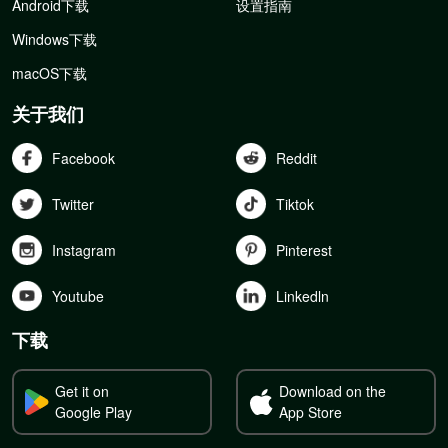
Android下载
设置指南
Windows下载
macOS下载
关于我们
Facebook
Reddit
Twitter
Tiktok
Instagram
Pinterest
Youtube
Linkedln
下载
Get it on
Download on the
Google Play
App Store